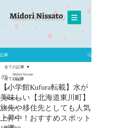
Midori Nissato
記事
全ての記事
Midori Nissato
全ての記事
1月8日
【小学館Kufura転載】水が
Art
美味しい【北海道東川町】
Illustration
旅先や移住先としても人気
Comics
上昇中！おすすめスポット
Fashion
Workshop