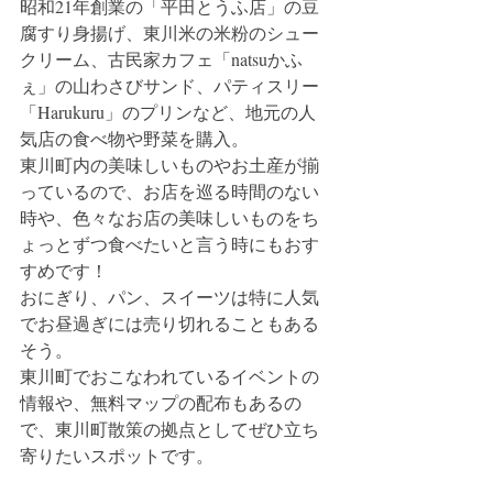
昭和21年創業の「平田とうふ店」の豆
腐すり身揚げ、東川米の米粉のシュー
クリーム、古民家カフェ「natsuかふ
ぇ」の山わさびサンド、パティスリー
「Harukuru」のプリンなど、地元の人
気店の食べ物や野菜を購入。
東川町内の美味しいものやお土産が揃
っているので、お店を巡る時間のない
時や、色々なお店の美味しいものをち
ょっとずつ食べたいと言う時にもおす
すめです！
おにぎり、パン、スイーツは特に人気
でお昼過ぎには売り切れることもある
そう。
東川町でおこなわれているイベントの
情報や、無料マップの配布もあるの
で、東川町散策の拠点としてぜひ立ち
寄りたいスポットです。