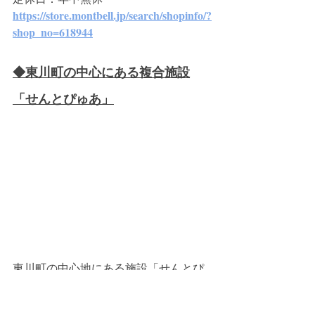
https://store.montbell.jp/search/shopinfo/?
shop_no=618944
◆東川町の中心にある複合施設
「せんとぴゅあ」
東川町の中心地にある施設「せんとぴ
ゅあ」。
「せんとぴゅあ」は、2つの建物にわか