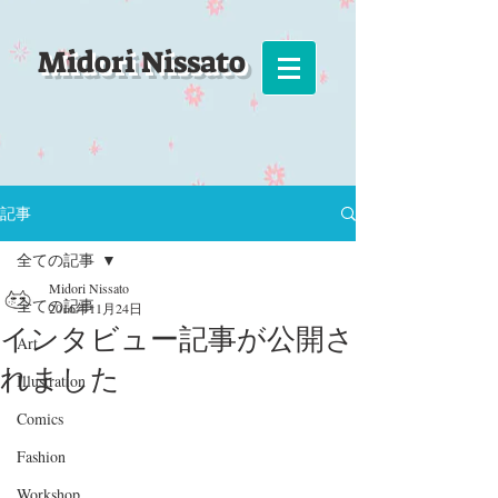
Midori Nissato
記事
全ての記事
Midori Nissato
全ての記事
2016年11月24日
インタビュー記事が公開さ
Art
れました
Illustration
Comics
Fashion
Workshop