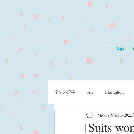
top
全ての記事
Art
Illustration
Midori Nissato
202
[Suit