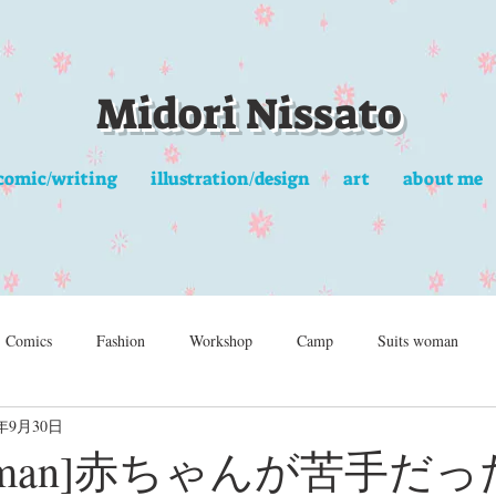
Midori Nissato
comic/writing
illustration/design
art
about me
Comics
Fashion
Workshop
Camp
Suits woman
2年9月30日
s woman]赤ちゃんが苦手だ