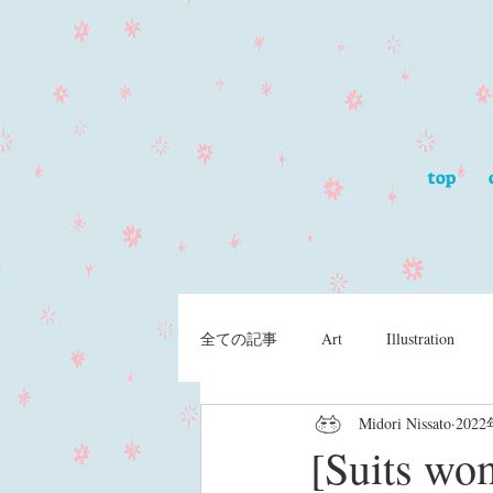
top
全ての記事
Art
Illustration
Midori Nissato
202
[Suit