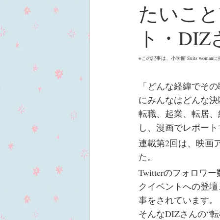
たいこと
ト・DI
※この記事は、小学館 Suits w
「どんな経緯でその
にみんなはどんな決
転職、起業、転居、
し、漫画でレポート
連載第2回は、映画
た。
Twitterのフォ
クイベントへの登壇
事をされています。
そんなDIZさんの