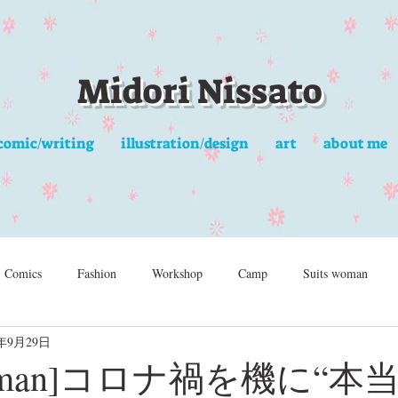
Midori Nissato
comic/writing
illustration/design
art
about me
Comics
Fashion
Workshop
Camp
Suits woman
2年9月29日
s woman]コロナ禍を機に“