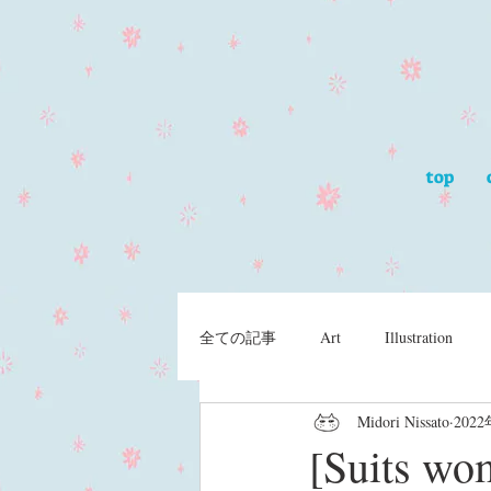
top
全ての記事
Art
Illustration
Midori Nissato
202
[Suit