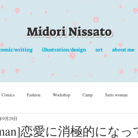
Midori Nissato
comic/writing
illustration/design
art
about me
Comics
Fashion
Workshop
Camp
Suits woman
2年9月29日
s woman]恋愛に消極的にな